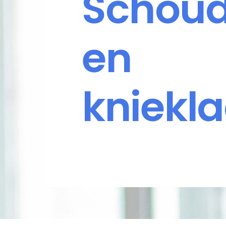
Schoud
en
kniekl