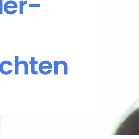
er-
achten