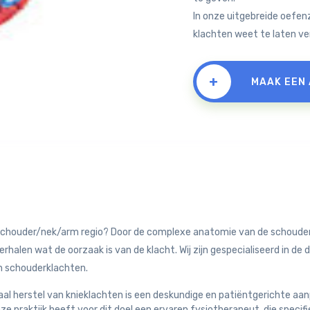
In onze uitgebreide oefen
klachten weet te laten ve
+
MAAK EEN
 schouder/nek/arm regio? Door de complexe anatomie van de schouder
erhalen wat de oorzaak is van de klacht. Wij zijn gespecialiseerd in de 
n schouderklachten.
al herstel van knieklachten is een deskundige en patiëntgerichte aa
nze praktijk heeft voor dit doel een ervaren fysiotherapeut, die specif