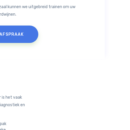
zaal kunnen we uitgebreid trainen om uw
rdwijnen.
 AFSPRAAK
 is het vaak
diagnostiek en
npak
ieke